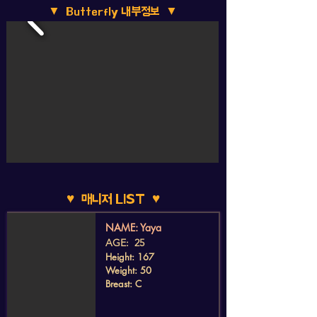
▼ Butterfly 내부정보 ▼
♥ 매니저 LIST ♥
​NAME: Yaya
AGE: 25
Height: 167
Weight: 50
Breast: C