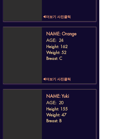
◀더보기 사진클릭
​NAME: Orange
AGE: 24
Height: 162
Weight: 52
Breast: C
◀더보기 사진클릭
​NAME: Yuki
AGE: 20
Height: 155
Weight: 47
Breast: B