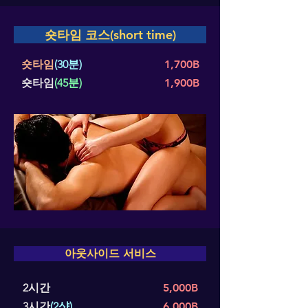
숏타임 코스(short time)
숏타임
(30분)
1,700B
숏타임
(45분)
1,900B
아웃사이드 서비스
2시간
5,000B
3시간
(2샷)
6,000B