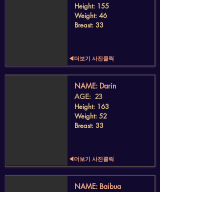
Height: 155
Weight: 46
Breast: 33
◀더보기 사진클릭
​NAME: Darin
AGE: 23
Height: 163
Weight: 52
Breast: 33
◀더보기 사진클릭
​NAME: Baibua
AGE: 24
Height: 157
Weight: 44