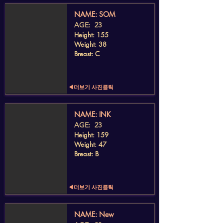
​NAME: SOM
AGE: 23
Height: 155
Weight: 38
Breast: C
◀더보기 사진클릭
​NAME: INK
AGE: 23
Height: 159
Weight: 47
Breast: B
◀더보기 사진클릭
​NAME: New