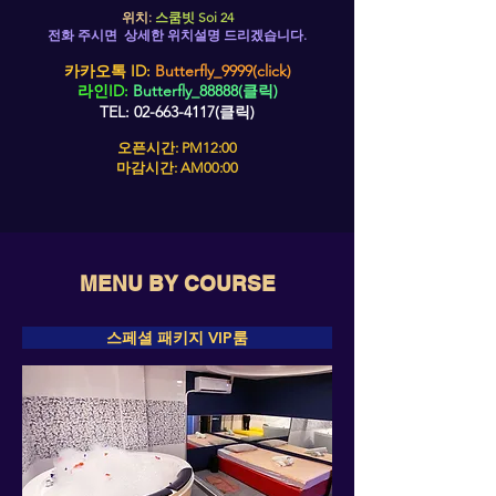
위치:
스쿰빗 Soi 24
전화 주시
면 상세한 위치설
명
드
리
겠습
니다.
카카오톡 ID:
Butterfly_9999(click)
라인ID
:
Butterfl
y_88888(클릭)
TEL: 02-663-4117(클
릭)
오픈시간:
PM
12:00
마감시간: AM00:00
MENU BY COURSE
스페셜 패키지 VIP룸