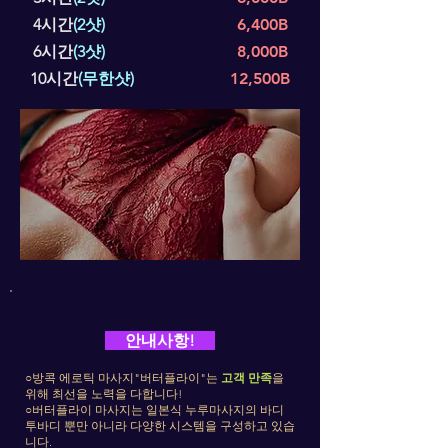
4시간
(2샷)
6,400B
6시간
(3샷)
8,000B
10시간
(무한샷)
12,500B
안내사항!
○
방콕 에로틱 마사지"버터플라이"는
고객 만족
을
위해 최선을 노력을 다합니다!
○
버터플라이 마사지는 일본식 누루마사지의 바디
투바디 뿐만 아니라 다양한 시스템을 구성하고 있습
니다.