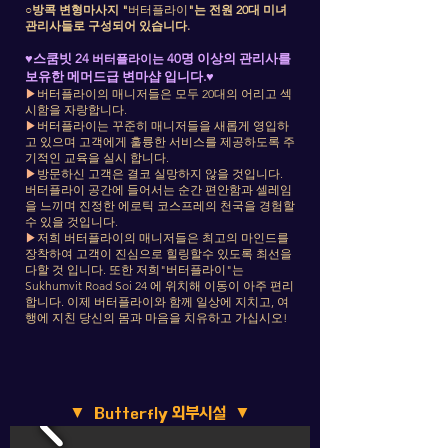
○방콕 변형마사지 "
버터플라이
"
는 전원 20대 미녀
관리사들로 구성되어 있습니다.
♥스쿰빗 24
버터플라이는
40명 이상의 관리사를
보유한 메머드급 변마샵 입니다.
♥
▶
버터플라이의 매니저들은 모두 20대의 어리고 섹
시함을 자랑합니다.
▶
버터플라이는 꾸준히 매니저들을 새롭게 영입하
고 있으며 고객에게 훌륭한 서비스를 제공하도록 주
기적인 교육을 실시 합니다.
▶
방문하신 고객은 결코 실망하지 않을 것입니다.
버터플라이 공간에 들어서는 순간 편안함과 셀레임
을 느끼며 진정한 에로틱 코스프레의 천국을 경험할
수 있을 것입니다.
▶
저희 버터플라이의 매니저들은 최고의 마인드를
장착하여 고객이 진심으로 힐링할수 있도록 최선을
다할 것 입니다. 또한 저희"버터플라이"는
Sukhumvit Road Soi 24 에 위치해 이동이 아주 편리
합니다. 이제 버터플라이와 함께 일상에 지치고, 여
행에 지친 당신의 몸과 마음을 치유하고 가십시오!
▼ Butterfly 외부시설 ▼