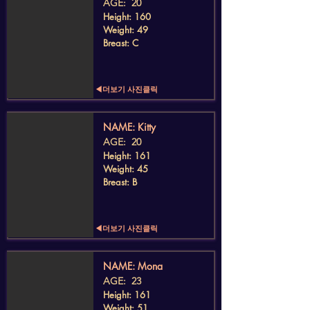
AGE: 20
Height: 160
Weight: 49
Breast: C
◀더보기 사진클릭
​NAME: Kitty
AGE: 20
Height: 161
Weight: 45
Breast: B
◀더보기 사진클릭
​NAME: Mona
AGE: 23
Height: 161
Weight: 51