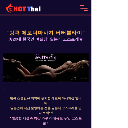
"방콕 에로틱마사지 버터블라이"
★20대
한국인 여실장! 일본식 코스프레★
방콕 스쿰빗24 지역에 위치한 에로틱 마사지샵 입니
다.
일본인이 직접 운영하는 전통 일본식 코스프레를 만
나 보세요!
"깨끗한 시설과 최강 와꾸의 대규모 푸잉 코스프
레"