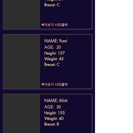
Breast: C
◀더보기 사진클릭
​NAME: Yumi
AGE: 20
Height: 157
Weight: 43
Breast: C
◀더보기 사진클릭
​NAME: Mint
AGE: 20
Height: 153
Weight: 40
Breast: B