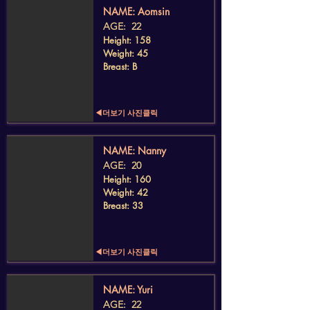
​NAME: Aomsin
AGE: 22
Height: 158
Weight: 45
Breast: B
◀더보기 사진클릭
​NAME: Nanny
AGE: 20
Height: 160
Weight: 42
Breast: 33
◀더보기 사진클릭
​NAME: Yuri
AGE: 22