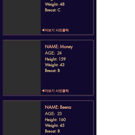
Weight: 48
Breast: C
◀더보기 사진클릭
​NAME: Money
AGE: 24
Height: 159
Weight: 43
Breast: B
◀더보기 사진클릭
​NAME: Beena
AGE: 23
Height: 160
Weight: 45
Breast: B