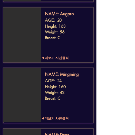
​NAME: Augpro
AGE: 20
Height: 163
Weight: 56
Breast: C
◀더보기 사진클릭
​NAME: Mingming
AGE: 24
Height: 160
Weight: 42
Breast: C
◀더보기 사진클릭
​NAME: Dear