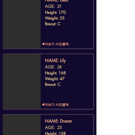
AGE: 21
Height: 170
Weight: 53
Breast: C
◀더보기 사진클릭
​NAME: Lily
AGE: 24
Height: 168
Weight: 47
Breast: C
◀더보기 사진클릭
​NAME: Dream
AGE: 23
Height: 158