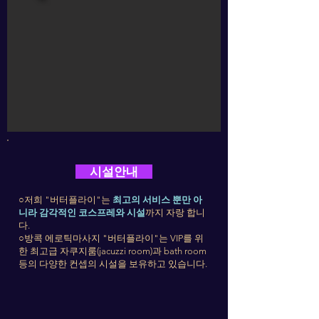
시설안내
○
저희 "버터플라이"는
최고의 서비스 뿐만 아
니라 감각적인 코스프레와 시설
까지 자랑 합니
다.
○
방콕 에로틱마사지 "버터플라이"는 VIP를 위
한 최고급 자쿠지룸(jacuzzi room)과 bath room
등의 다양한 컨셉의 시설을 보유하고 있습니다.