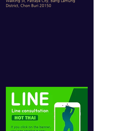
Walking St, Pattaya City, Bang Lamung
District, Chon Buri 20150