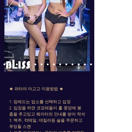
★ 파타야 아고고 이용방법 ★
1. 맘에드는 업소를 선택하고 입장
2. 입장을 하면 코요테들이 홀 중앙에 봉
춤을 추고있고 웨이터의 안내를 받아 착석
3. 맥주, 칵테일, 데킬라등 술을 주문하고
푸잉들 스캔