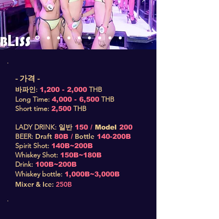
- 가격 -
바파인:
THB
1,200 - 2,000
Long Time:
THB
4,000 - 6,500
Short time:
THB
2,500
LADY DRINK
:
일반
150 /
Model
200
BEER:
Draft
Bottle
80B /
140-200B
Spirit Shot:
140B~200B
Whiskey Shot:
150B~180B
Drink:
100B~200B
Whiskey bottle:
1,000B~3,000B
Mixer & Ice:
250B