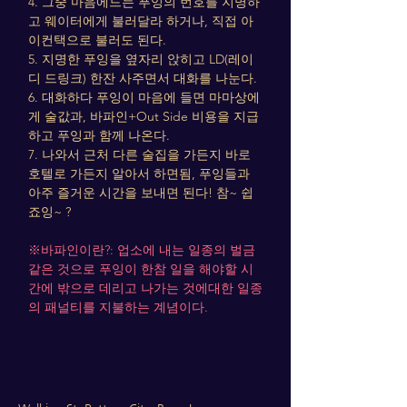
4. 그중 마음에드는 푸잉의 번호를 지명하
고 웨이터에게 불러달라 하거나, 직접 아
이컨택으로 불러도 된다.
5. 지명한 푸잉을 옆자리 앉히고 LD(레이
디 드링크) 한잔 사주면서 대화를 나눈다.
6. 대화하다 푸잉이 마음에 들면 마마상에
게 술값과, 바파인+Out Side 비용을 지급
하고 푸잉과 함께 나온다.
7. 나와서 근처 다른 술집을 가든지 바로
호텔로 가든지 알아서 하면됨, 푸잉들과
아주 즐거운 시간을 보내면 된다! 참~ 쉽
죠잉~ ?
​※바파인이란?: 업소에 내는 일종의 벌금
같은 것으로 푸잉이 한참 일을 해야할 시
간에 밖으로 데리고 나가는 것에대한 일종
의 패널티를 지불하는 계념이다.