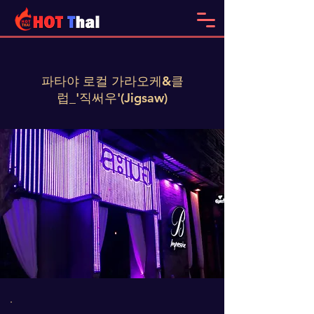
파타야 로컬 가라오케&클
럽_'직써우'(Jigsaw)