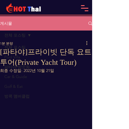
게시물
전체 포스팅
1분 분량
전체 포스팅
[파타야]프라이빗 단독 요트
Pool Villa
투어(Private Yacht Tour)
파타야-밤문화
최종 수정일:
2022년 10월 21일
Car & Guide
Golf & Eat
방콕 맴버클럽