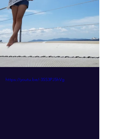
https://youtu.be/-3SS3PJ5hVg