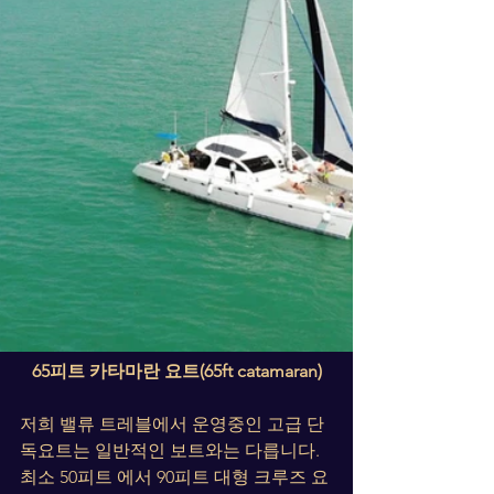
65피트 카타마란 요트(65ft catamaran)
저희 밸류 트레블에서 운영중인 고급 단
독요트는 일반적인 보트와는 다릅니다. 
최소 50피트 에서 90피트 대형 크루즈 요