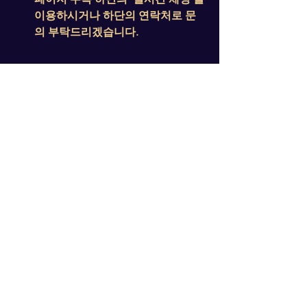
이용하시거나 하단의 연락처로 문
의 부탁드리겠습니다.
HP(태국현지): 063-164-9410
카카오톡ID:  hotthai609(클릭)
라인 ID: hotthai69