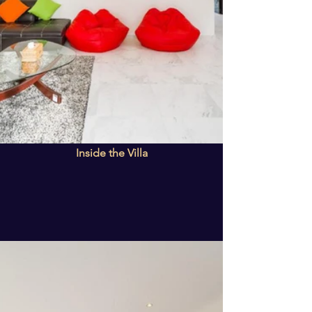
Inside the Villa