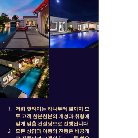
저희 핫타이는 하나부터 열까지 모
두 고객 한분한분의 개성과 취향에 
맞게 맞춤 컨설팅으로 진행됩니다.
모든 상담과 여행의 진행은 비공개