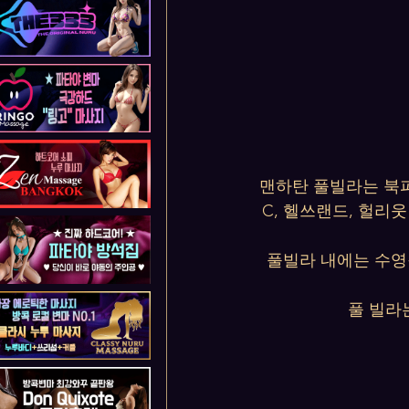
맨하탄 풀빌라는 북파
C, 헬쓰랜드, 헐리
풀빌라 내에는 수영장,
풀 빌라는