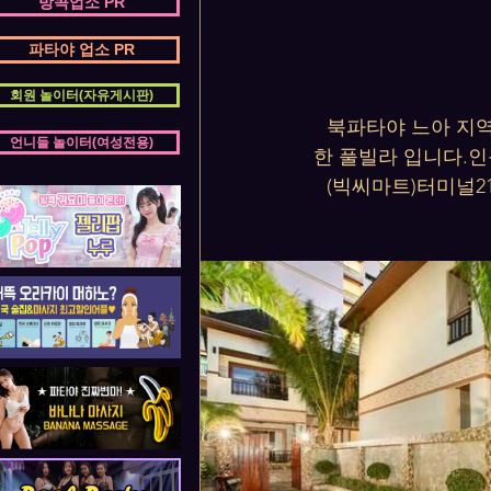
방콕업소 PR
파타야 업소 PR
회원 놀이터(자유게시판)
북파타야 느아 지역
언니들 놀이터(여성전용)
한 풀빌라 입니다.인
(빅씨마트)터미널2