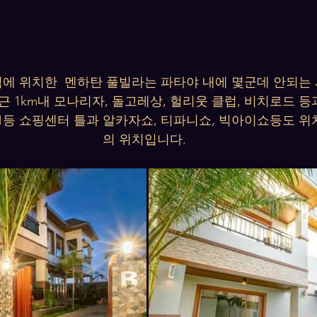
에 위치한  멘하탄 풀빌라는 파타야 내에 몇군데 안되는
근 1km내 모나리자, 돌고레상, 헐리웃 클럽, 비치로드 
1등 쇼핑센터 틀과 알카자쇼, 티파니쇼, 빅아이쇼등도 위
의 위치입니다.