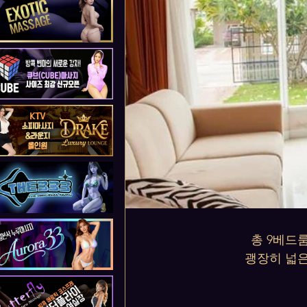
총 9베드
괭장히 넓은