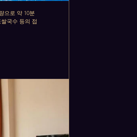
으로 약 10분 
또쌀국수 등의 접