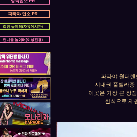
방콕업소 PR
파타야 업소 PR
회원 놀이터(자유게시판)
언니들 놀이터(여성전용)
파타야 원더랜
시내권 풀빌라중 
이곳은 가장 큰 장
한식으로 제공