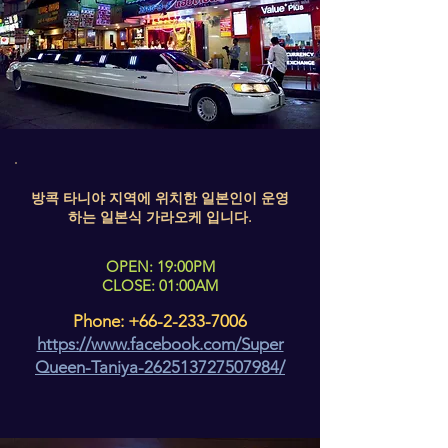
방콕 타니야 지역에 위치한 일본인이 운영
하는 일본식 가라오케 입니다.
OPEN: 19:00PM
CLOSE: 01:00AM
Phone:
+66-2-233-7006
https://www.facebook.com/Super
Queen-Taniya-262513727507984/